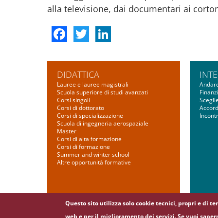
alla televisione, dai documentari ai cort
Facebook
Twitter
LinkedIn
DIDATTICA
INT
Lauree e lauree magistrali
Andare
Scuola superiore di studi avanzati
Finanz
Corsi singoli
Scegli
Corsi di dottorato
Accordi
Corsi di specializzazione
Incontr
Scuola di ingegneria aerospaziale
Master
Corsi di alta formazione
Corsi di formazione
Summer and winter school
Altre opportunità formative
Questo sito utilizza solo cookie tecnici, propri e di t
Contatti
|
URP
|
Media
|
Accessibilità
|
Dichiarazio
web e per il miglioramento dei servizi. Se vuoi saper