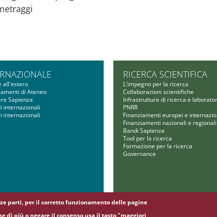
ometraggi
ERNAZIONALE
RICERCA SCIENTIFICA
 all'estero
L'impegno per la ricerca
iamenti di Ateneo
Collaborazioni scientifiche
ere Sapienza
Infrastrutture di ricerca e laborator
 internazionali
PNRR
i internazionali
Finanziamenti europei e internazio
Finanziamenti nazionali e regionali
Bandi Sapienza
Tool per la ricerca
Formazione per la ricerca
Governance
erze parti, per il corretto funzionamento delle pagine
ne di accessibilità
|
Mappa del sito
|
ne di più o negare il consenso usa il tasto "maggiori